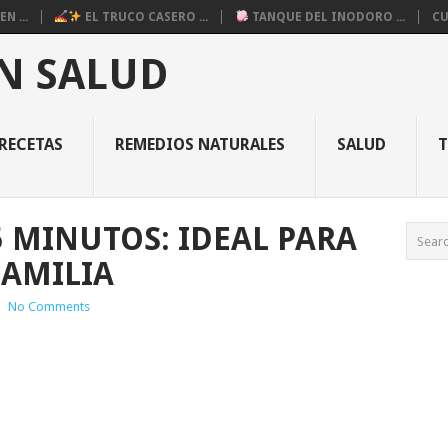
N ...
EL TRUCO CASERO ...
TANQUE DEL INODORO ...
CU
N SALUD
RECETAS
REMEDIOS NATURALES
SALUD
5 MINUTOS: IDEAL PARA
FAMILIA
|
No Comments