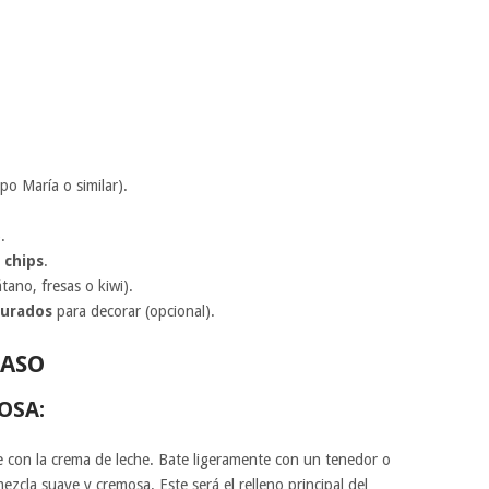
ipo María o similar).
.
 chips
.
tano, fresas o kiwi).
turados
para decorar (opcional).
PASO
OSA:
e con la crema de leche. Bate ligeramente con un tenedor o
zcla suave y cremosa. Este será el relleno principal del